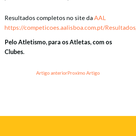
Resultados completos no site da
AAL
https://competicoes.aalisboa.com.pt/Resultado
Pelo Atletismo, para os Atletas, com os
Clubes.
Post
Post
Artigo anterior
Proximo Artigo
navigation
navigation