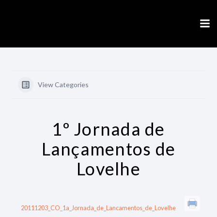
Skip
to
content
View Categories
1º Jornada de
Lançamentos de
Lovelhe
20111203_CO_1a_Jornada_de_Lancamentos_de_Lovelhe