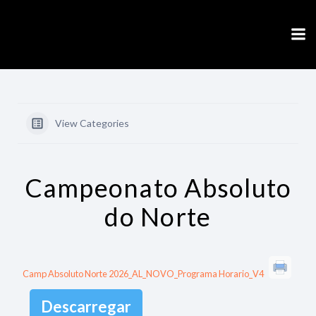
Skip
to
content
View Categories
Campeonato Absoluto
do Norte
Camp Absoluto Norte 2026_AL_NOVO_Programa Horario_V4
Descarregar