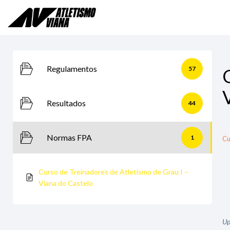
Skip
to
content
Regulamentos
57
Resultados
44
Normas FPA
1
Cu
Curso de Treinadores de Atletismo de Grau I –
Viana do Castelo
Up