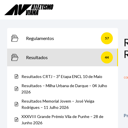
Skip
to
content
Regulamentos
57
Resultados
44
Resultados CRTJ – 3ª Etapa ENCL 10 de Maio
co
Resultados – Milha Urbana de Darque – 04 Julho
2026
Resultados Memorial Jovem – José Veiga
Rodrigues – 11 Julho 2026
P
XXXVIII Grande Prémio Vila de Punhe – 28 de
Junho 2026