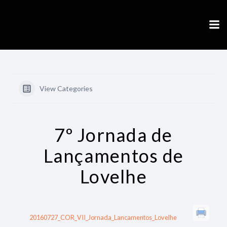
Skip
to
content
View Categories
7º Jornada de
Lançamentos de
Lovelhe
20160727_COR_VII_Jornada_Lancamentos_Lovelhe