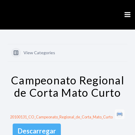
Skip
to
content
View Categories
Campeonato Regional
de Corta Mato Curto
20100131_CO_Campeonato_Regional_de_Corta_Mato_Curto
Descarregar